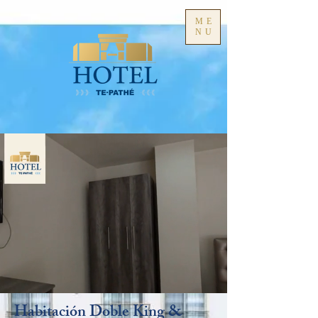
ME
NU
Habitación Doble King &