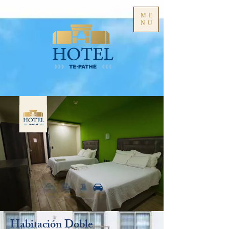
ME
NU
Habitación Doble