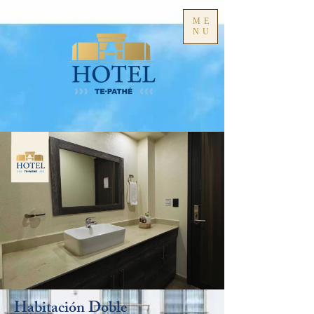
ME
NU
Habitación Doble