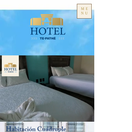
ME
NU
Habitación Cuádruple