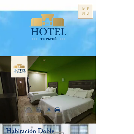
ME
NU
Habitación Doble